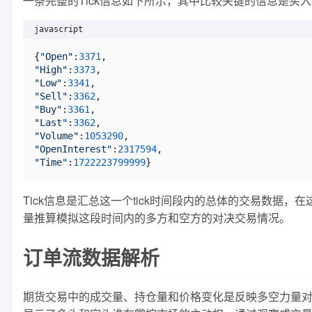
一条完整的Tick信息如下所示，其中比较关键的信息是买入价（Bu
javascript
{
"Open"
:
3371
"High"
:
3373
"Low"
:
3341
"Sell"
:
3362
"Buy"
:
3361
"Last"
:
3362
"Volume"
:
1053290
"OpenInterest"
:
2317594
"Time"
:
1722223799999
Tick信息是汇总这一个tick时间段内的总体的交易数据
量推算模拟这段时间内的多方和空方的对决交易情况。
订单流数据解析
期货交易中的成交量、持仓量和价格变化是反映多空力量