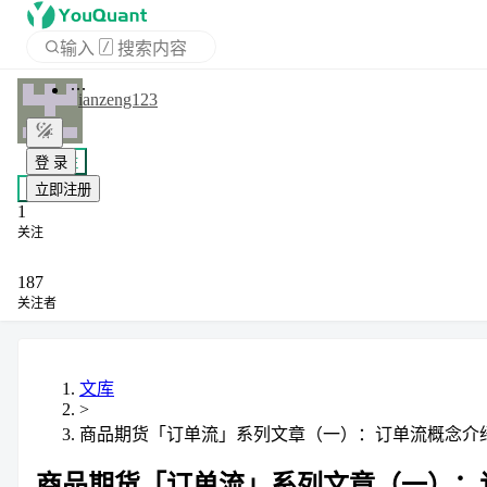
输入
/
搜索内容
APP
ianzeng123
登 录
+ 关注
立即注册
私信
1
关注
187
关注者
文库
>
商品期货「订单流」系列文章（一）：订单流概念介
商品期货「订单流」系列文章（一）：