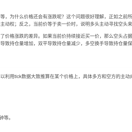
相等，为什么价格还会有涨跌呢？这个问题很好理解，正如之前
据主动权；反之，当前价等于卖一价时，说明多头主动寻找空头
致了价格涨跌的差异。如果当前价持续接近买一价，那么空头占
开导致持仓量增加，双平导致持仓量减少，多空换手导致持仓量
以利用tick数据大致推算在某个价格上，具体多方和空方的主
分钟等。