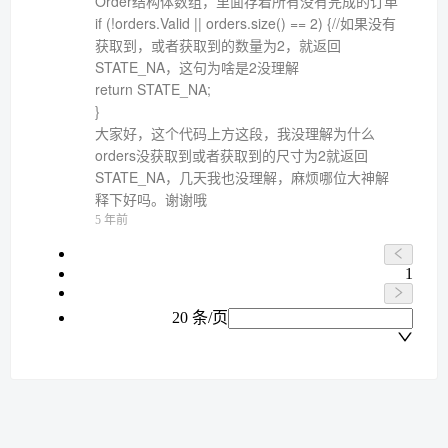
Order结构体数组，里面存着所有没有完成的订单
if (!orders.Valid || orders.size() == 2) {//如果没有
获取到，或者获取到的数量为2，就返回
STATE_NA，这句为啥是2没理解
return STATE_NA;
}
大家好，这个代码上方这段，我没理解为什么
orders没获取到或者获取到的尺寸为2就返回
STATE_NA，几天我也没理解，麻烦哪位大神解
释下好吗。谢谢哦
5 年前
1
20 条/页