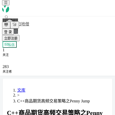
扫地僧
登 录
立即注册
+ 关注
私信
1
关注
283
关注者
文库
>
C++商品期货高频交易策略之Penny Jump
C++商品期货高频交易策略之Penny