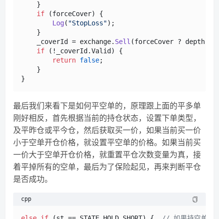
    }

if
 (forceCover) {

Log
(
"StopLoss"
);

    }

    _coverId = exchange.
Sell
(forceCover ? depth.Bi
if
 (!_coverId.Valid) {

return
false
;

    }

最后我们来看下是如何平空单的，原理跟上面的平多单
刚好相反，首先根据当前的持仓状态，设置下单类型，
及平昨仓或平今仓，然后获取买一价，如果当前买一价
小于空单开仓价格，就设置平空单的价格。如果当前买
一价大于空单开仓价格，就重置平仓次数变量为真，接
着平掉所有的空单，最后为了保险起见，再来判断平仓
是否成功。
cpp
else
if
 (st == STATE_HOLD_SHORT) {  
// 如果持空单