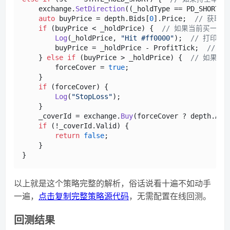
    exchange.
SetDirection
((_holdType == PD_SHORT &
auto
 buyPrice = depth.Bids[
0
].Price;  
// 获取
if
 (buyPrice < _holdPrice) {  
// 如果当前买一价
Log
(_holdPrice, 
"Hit #ff0000"
);  
// 打印日
        buyPrice = _holdPrice - ProfitTick;  
// 
    } 
else
if
 (buyPrice > _holdPrice) {  
// 如果
        forceCover = 
true
;

    }

if
 (forceCover) {

Log
(
"StopLoss"
);

    }

    _coverId = exchange.
Buy
(forceCover ? depth.Ask
if
 (!_coverId.Valid) {

return
false
;

    }

以上就是这个策略完整的解析，俗话说看十遍不如动手
一遍，
点击复制完整策略源代码
，无需配置在线回测。
回测结果