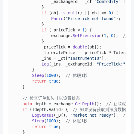
                _exchangeId = _ct[
"Commodity"
][
"Ex
            }

if
 (obj.
is_null
() || obj <= 
0
) {

Panic
(
"PriceTick not found"
);

            }

if
 (_priceTick < 
1
) {

                exchange.
SetPrecision
(
1
, 
0
);  
//
            }

            _priceTick = 
double
(obj);

            _toleratePrice = _priceTick * TolerateT
            _ins = _ct[
"InstrumentID"
];

Log
(_ins, _exchangeId, 
"PriceTick:"
, _
        }

Sleep
(
1000
);  
// 休眠1秒
return
true
;

    }

// 检查订单和头寸以设置状态
auto
 depth = exchange.
GetDepth
();  
// 获取深度
if
 (!depth.Valid) {  
// 如果没有获取到深度数据
LogStatus
(_D(), 
"Market not ready"
);  
// 
Sleep
(
1000
);  
// 休眠1秒
return
true
;

    }
