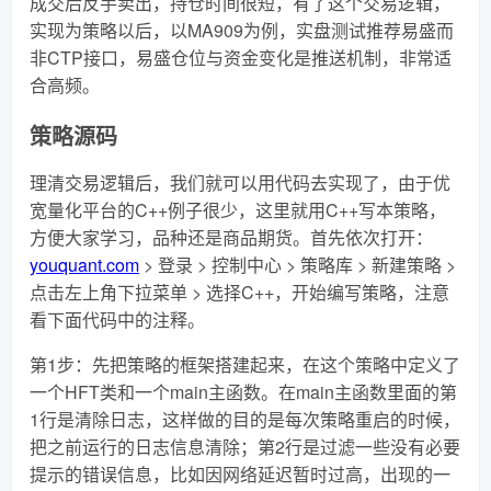
成交后反手卖出，持仓时间很短，有了这个交易逻辑，
实现为策略以后，以MA909为例，实盘测试推荐易盛而
非CTP接口，易盛仓位与资金变化是推送机制，非常适
合高频。
策略源码
理清交易逻辑后，我们就可以用代码去实现了，由于优
宽量化平台的C++例子很少，这里就用C++写本策略，
方便大家学习，品种还是商品期货。首先依次打开：
youquant.com
> 登录 > 控制中心 > 策略库 > 新建策略 >
点击左上角下拉菜单 > 选择C++，开始编写策略，注意
看下面代码中的注释。
第1步：先把策略的框架搭建起来，在这个策略中定义了
一个HFT类和一个main主函数。在main主函数里面的第
1行是清除日志，这样做的目的是每次策略重启的时候，
把之前运行的日志信息清除；第2行是过滤一些没有必要
提示的错误信息，比如因网络延迟暂时过高，出现的一