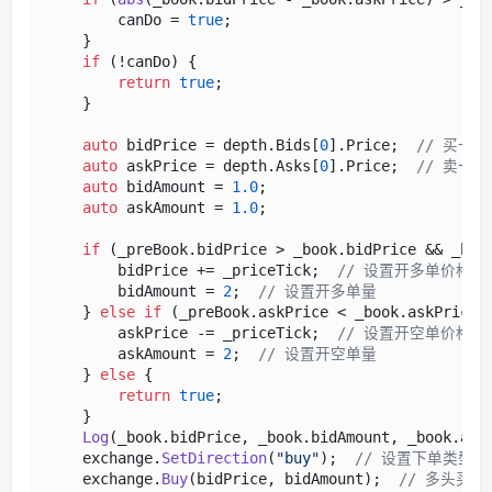
        canDo = 
true
;

    }

if
 (!canDo) {

return
true
;

    }

auto
 bidPrice = depth.Bids[
0
].Price;  
// 买一价
auto
 askPrice = depth.Asks[
0
].Price;  
// 卖一价
auto
 bidAmount = 
1.0
;

auto
 askAmount = 
1.0
;

if
 (_preBook.bidPrice > _book.bidPrice && _boo
        bidPrice += _priceTick;  
// 设置开多单价格
        bidAmount = 
2
;  
// 设置开多单量
    } 
else
if
 (_preBook.askPrice < _book.askPrice 
        askPrice -= _priceTick;  
// 设置开空单价格
        askAmount = 
2
;  
// 设置开空单量
    } 
else
 {

return
true
;

    }

Log
(_book.bidPrice, _book.bidAmount, _book.ask
    exchange.
SetDirection
(
"buy"
);  
// 设置下单类型为
    exchange.
Buy
(bidPrice, bidAmount);  
// 多头买入