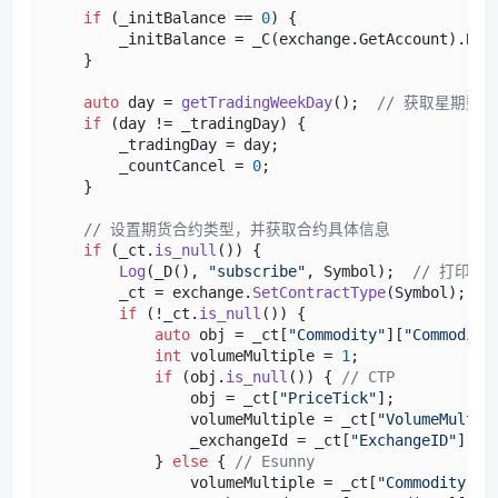
if
 (_initBalance == 
0
) {

        _initBalance = _C(exchange.GetAccount).Bal
    }

auto
 day = 
getTradingWeekDay
();  
// 获取星期数
if
 (day != _tradingDay) {

        _tradingDay = day;

        _countCancel = 
0
;

    }

// 设置期货合约类型，并获取合约具体信息
if
 (_ct.
is_null
()) {

Log
(_D(), 
"subscribe"
, Symbol);  
// 打印日
        _ct = exchange.
SetContractType
(Symbol);  
/
if
 (!_ct.
is_null
()) {

auto
 obj = _ct[
"Commodity"
][
"Commodity
int
 volumeMultiple = 
1
;

if
 (obj.
is_null
()) { 
// CTP
                obj = _ct[
"PriceTick"
];

                volumeMultiple = _ct[
"VolumeMultip
                _exchangeId = _ct[
"ExchangeID"
];

            } 
else
 { 
// Esunny
                volumeMultiple = _ct[
"Commodity"
][