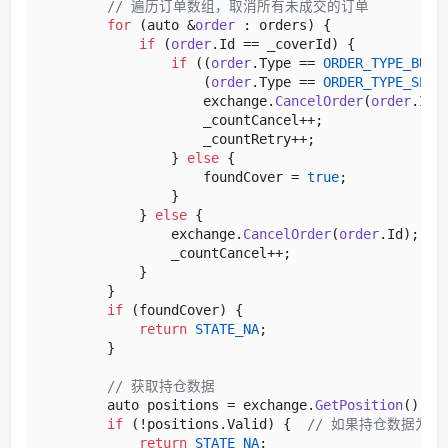
// 遍历订单数组，取消所有未成交的订单
for
 (auto &
order
 : orders) {

if
 (
order
.
Id
 == _coverId) {

if
 ((
order
.
Type
 == 
ORDER_TYPE_BUY
 
                    (
order
.
Type
 == 
ORDER_TYPE_SELL
                    exchange.
CancelOrder
(
order
.
Id
,
                    _countCancel++;

                    _countRetry++;

                } 
else
 {

                    foundCover = 
true
;

                }

            } 
else
 {

                exchange.
CancelOrder
(
order
.
Id
);  
/
                _countCancel++;

            }

        }

if
 (foundCover) {

return
STATE_NA
;

        }

// 获取持仓数据
        auto positions = exchange.
GetPosition
();  
if
 (!positions.
Valid
) {  
// 如果持仓数据为空
return
STATE_NA
;
