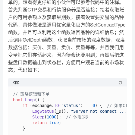
单的，想看得更仔细的小伙伴可以参考代码中的注释。
首先判断CTP交易和行情服务器是否连接；接着获取账
户的可用余额以及获取星期数；接着设置要交易的品种
代码，具体做法是调用优宽量化官方的SetContractType
函数，并且可以利用这个函数返回品种的详细信息；然
后调用GetDepth函数，获取当前市场的深度数据，深度
数据包括：买价、买量、卖价、卖量等等，并且我们用
变量把它们存储起来，因为待会还要用到；再然后把这
些盘口数据输出到状态栏，方便用户观看当前的市场状
态；代码如下：
cpp
// 策略逻辑和下单
bool
Loop
()
{

if
 (exchange.
IO
(
"status"
) == 
0
) {  
// 如果CT
LogStatus
(_D(), 
"Server not connect ...."
)
Sleep
(
1000
);  
// 休眠1秒
return
true
;

    }
