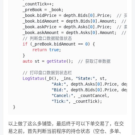
    _countTick++;

    _preBook = _book;

    _book.bidPrice = depth.Bids[
0
].Price;  
// 买一
    _book.bidAmount = depth.Bids[
0
].Amount;  
// 买
    _book.askPrice = depth.Asks[
0
].Price;  
// 卖一
    _book.askAmount = depth.Asks[
0
].Amount;  
// 卖
// 判断盘口数据赋值状态
if
 (_preBook.bidAmount == 
0
) {

return
true
;

    }

auto
 st = 
getState
();  
// 获取订单数据
// 打印盘口数据到状态栏
LogStatus
(_D(), _ins, 
"State:"
, st, 

"Ask:"
, depth.Asks[
0
].Price, depth
"Bid:"
, depth.Bids[
0
].Price, depth
"Cancel:"
, _countCancel,

"Tick:"
, _countTick);

以上做了这么多铺垫，最后终于可以下单交易了，在交
易之前，首先判断当前程序的持仓状态（空仓、多单、