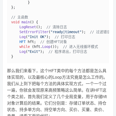
        }

};

// 主函数
void
main
(
) {

LogReset
();  
// 清除日志
SetErrorFilter
(
"ready|timeout"
);  
// 过滤错误信
Log
(
"Init OK"
);  
// 打印日志
HFT
 hft;  
// 创建HFT对象
while
 (hft.
Loop
());  
// 进入无线循环模式
Log
(
"Exit"
);  
// 程序退出，打印日志
那么我们来看下，这个HFT类中的每个方法都是怎么具
体实现的，以及最核心的Loop方法究竟是怎么工作的。
我们从上到下把每个方法的具体实现方式，一个一个过
一遍，你就会发现原来高频策略这么简单。在讲HFT这
个类之前，首先我们定义了几个全局变量，用于存储hft
对象计算后的结果。它们分别是：存储订单状态、持仓
状态、持多单方向、持空单方向、买价、买量、卖价、
卖量。请看下面的代码：