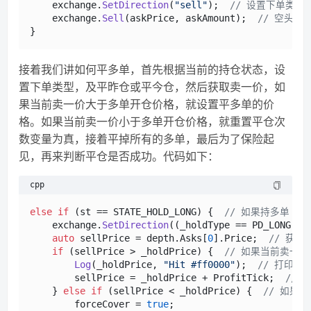
    exchange.
SetDirection
(
"sell"
);  
// 设置下单类型
    exchange.
Sell
(askPrice, askAmount);  
// 空头卖
接着我们讲如何平多单，首先根据当前的持仓状态，设
置下单类型，及平昨仓或平今仓，然后获取卖一价，如
果当前卖一价大于多单开仓价格，就设置平多单的价
格。如果当前卖一价小于多单开仓价格，就重置平仓次
数变量为真，接着平掉所有的多单，最后为了保险起
见，再来判断平仓是否成功。代码如下：
cpp
else
if
 (st == STATE_HOLD_LONG) {  
// 如果持多单
    exchange.
SetDirection
((_holdType == PD_LONG &&
auto
 sellPrice = depth.Asks[
0
].Price;  
// 获取
if
 (sellPrice > _holdPrice) {  
// 如果当前卖一
Log
(_holdPrice, 
"Hit #ff0000"
);  
// 打印多
        sellPrice = _holdPrice + ProfitTick;  
// 
    } 
else
if
 (sellPrice < _holdPrice) {  
// 如果
        forceCover = 
true
;
