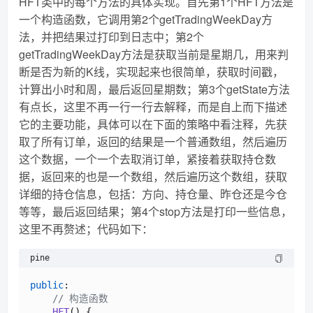
HFT类中的每个方法的具体实现。首先第1个HFT方法是
一个构造函数，它调用第2个getTradingWeekDay方
法，并把结果过打印到日志中；第2个
getTradingWeekDay方法是获取当前是星期几，用来判
断是否为新的K线，实现起来也很简单，获取时间戳，
计算出小时和周，最后返回星期数；第3个getState方法
有点长，这里不再一行一行去解释，而是自上而下描述
它的主要功能，具体可以在下面的策略中看注释，先获
取了所有订单，返回的结果是一个普通数组，然后遍历
这个数据，一个一个去取消订单，紧接着获取持仓数
据，返回来的也是一个数组，然后遍历这个数组，获取
详细的持仓信息，包括：方向、持仓量、昨仓还是今仓
等等，最后返回结果；第4个stop方法是打印一些信息，
这里不再赘述；代码如下：
pine
public
:

// 构造函数
HFT
(
) {
