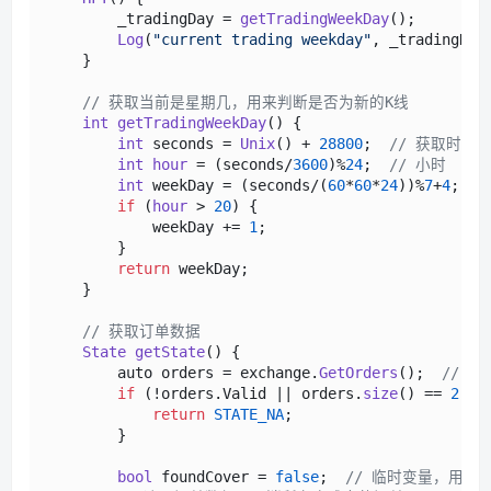
        _tradingDay = 
getTradingWeekDay
();

Log
(
"current trading weekday"
, _tradingDay)
    }

// 获取当前是星期几，用来判断是否为新的K线
int
getTradingWeekDay
(
) {

int
 seconds = 
Unix
() + 
28800
;  
// 获取时间
int
hour
 = (seconds/
3600
)%
24
;  
// 小时
int
 weekDay = (seconds/(
60
*
60
*
24
))%
7
+
4
;  
/
if
 (
hour
 > 
20
) {

            weekDay += 
1
;

        }

return
 weekDay;

    }

// 获取订单数据
State
getState
(
) {

        auto orders = exchange.
GetOrders
();  
// 
if
 (!orders.
Valid
 || orders.
size
() == 
2
) {
return
STATE_NA
;

        }

bool
 foundCover = 
false
;  
// 临时变量，用来