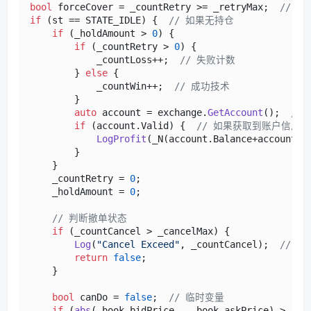
bool
 forceCover = _countRetry >= _retryMax;  
// 
if
 (st == STATE_IDLE) {  
// 如果无持仓
if
 (_holdAmount > 
0
) {

if
 (_countRetry > 
0
) {

            _countLoss++;  
// 失败计数
        } 
else
 {

            _countWin++;  
// 成功技术
        }

auto
 account = exchange.
GetAccount
();  
//
if
 (account.Valid) {  
// 如果获取到账户信息
LogProfit
(_N(account.Balance+account.F
        }

    }

    _countRetry = 
0
;

    _holdAmount = 
0
;

// 判断撤单状态
if
 (_countCancel > _cancelMax) {

Log
(
"Cancel Exceed"
, _countCancel);  
// 
return
false
;

    }

bool
 canDo = 
false
;  
// 临时变量
if
 (
abs
(_book.bidPrice - _book.askPrice) > _pr