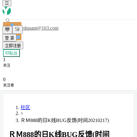
redquant@163.com
登 录
立即注册
+ 关注
私信
1
关注
0
关注者
社区
>
ＲＭ888的日K线BUG反馈(时间20210217)
ＲＭ888的日K线BUG反馈(时间