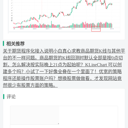
相关推荐
关于期货程序化接入说明
小白真心求教
商品期货K线与其他平
台的不一样问题。
商品期货的K线回测时默认全部是按0点切
割，怎么解决按实际晚上21点为起始呢？
KLineChart 可以创
建多个吗？小试了一下好像全叠在一个里面了！
优宽的策略
程序还能操作股票账户吗？想换股票做做看，才发现网站竟
然很少有股票方面的策略。
评论