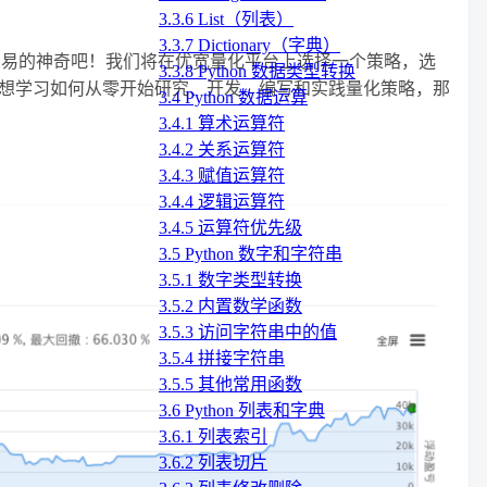
3.3.6 List（列表）
3.3.7 Dictionary（字典）
交易的神奇吧！我们将在优宽量化平台上选择一个策略，选
3.3.8 Python 数据类型转换
们想学习如何从零开始研究、开发、编写和实践量化策略，那
3.4 Python 数据运算
3.4.1 算术运算符
3.4.2 关系运算符
3.4.3 赋值运算符
3.4.4 逻辑运算符
3.4.5 运算符优先级
3.5 Python 数字和字符串
3.5.1 数字类型转换
3.5.2 内置数学函数
3.5.3 访问字符串中的值
3.5.4 拼接字符串
3.5.5 其他常用函数
3.6 Python 列表和字典
3.6.1 列表索引
3.6.2 列表切片