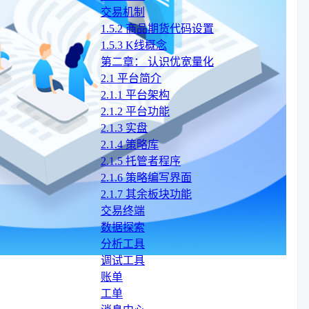
交易机制
1.5.2 商品期货代码设置
1.5.3 K线概念
第二章： 认识优宽量化
2.1 平台简介
2.1.1 平台架构
2.1.2 平台功能
2.1.3 实盘
2.1.4 策略库
2.1.5 托管者程序
2.1.6 策略编写界面
2.1.7 其余板块功能
交易终端
数据探索
分析工具
调试工具
账单
工单