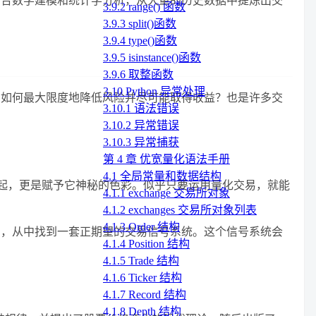
3.9.2 range() 函数
3.9.3 split()函数
3.9.4 type()函数
3.9.5 isinstance()函数
3.9.6 取整函数
3.10 Python 异常处理
。如何最大限度地降低风险并尽可能取得收益？也是许多交
3.10.1 语法错误
3.10.2 异常错误
3.10.3 异常捕获
第 4 章 优宽量化语法手册
4.1 全局常量和数据结构
兴起，更是赋予它神秘的色彩。似乎只要运用量化交易，就能
4.1.1 exchange 交易所对象
4.1.2 exchanges 交易所对象列表
4.1.3 Order 结构
系，从中找到一套正期望的交易信号系统。这个信号系统会
4.1.4 Position 结构
4.1.5 Trade 结构
4.1.6 Ticker 结构
4.1.7 Record 结构
4.1.8 Depth 结构