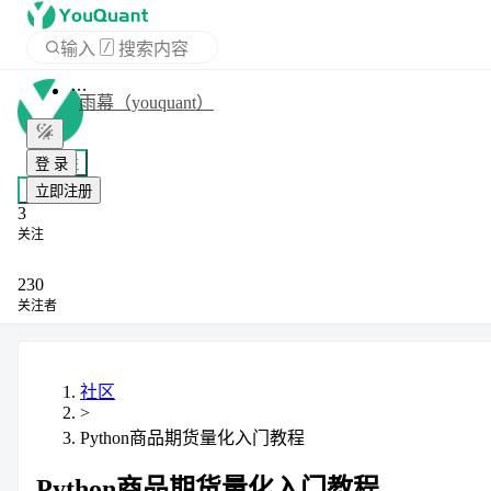
输入
/
搜索内容
首页
雨幕（youquant）
APP
+ 关注
登 录
私信
3
立即注册
关注
230
关注者
社区
>
Python商品期货量化入门教程
Python商品期货量化入门教程