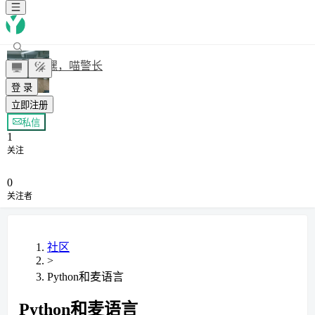
嘿，喵警长
登 录
立即注册
+ 关注
私信
1
关注
0
关注者
社区
>
Python和麦语言
Python和麦语言