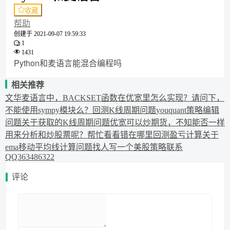
收藏
帮助
创建于
2021-09-07 19:59:33
1
1431
Python和麦语言能混合编程吗
相关推荐
文华麦语言中，BACKSET函数在优宽里怎么实现？
请问下，
不能使用sympy模块么？
回测K线周期问题
youquant策略编辑
问题
关于获取的K线周期问题
优宽可以炒期货，不知能否一样
用来分析和炒股票呢？
帮忙看看错在哪里
回测盈亏计算
关于
ema移动平均线计算问题
找人写一个美股策略联系
QQ363486322
评论