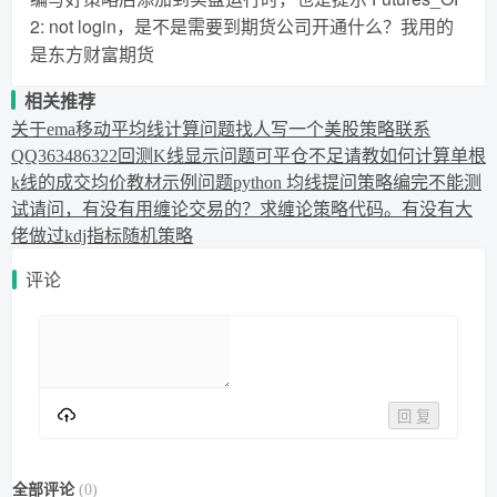
2: not login，是不是需要到期货公司开通什么？我用的
是东方财富期货
相关推荐
关于ema移动平均线计算问题
找人写一个美股策略联系
QQ363486322
回测K线显示问题
可平仓不足
请教如何计算单根
k线的成交均价
教材示例问题
python 均线提问
策略编完不能测
试
请问，有没有用缠论交易的？求缠论策略代码。
有没有大
佬做过kdj指标随机策略
评论
回 复
全部评论
(
0
)