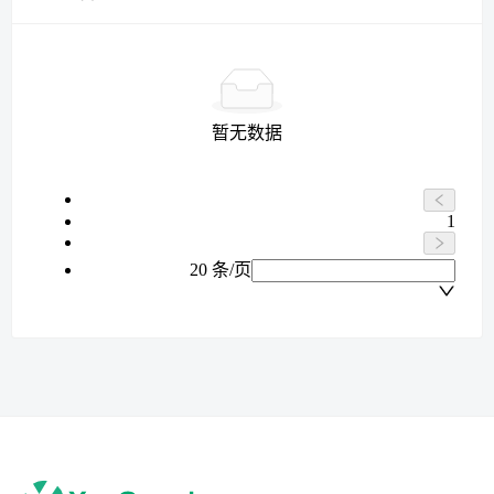
暂无数据
1
20 条/页