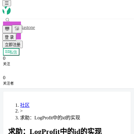
Bastone
登 录
立即注册
+ 关注
私信
0
关注
0
关注者
社区
>
求助：LogProfit中的id的实现
求助：LogProfit中的id的实现