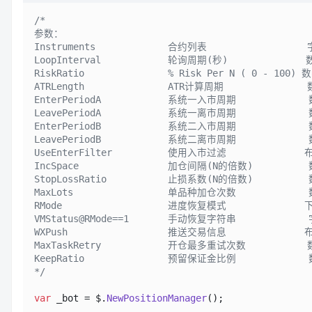
/*

参数：

Instruments             合约列表                  字符
LoopInterval            轮询周期(秒)              数
RiskRatio               % Risk Per N ( 0 - 100) 
ATRLength               ATR计算周期               
EnterPeriodA            系统一入市周期             数
LeavePeriodA            系统一离市周期             数
EnterPeriodB            系统二入市周期             数
LeavePeriodB            系统二离市周期             数
UseEnterFilter          使用入市过滤              布
IncSpace                加仓间隔(N的倍数)          数
StopLossRatio           止损系数(N的倍数)          数
MaxLots                 单品种加仓次数             数
RMode                   进度恢复模式              
VMStatus@RMode==1       手动恢复字符串             字
WXPush                  推送交易信息              布
MaxTaskRetry            开仓最多重试次数           数
KeepRatio               预留保证金比例             数
*/
var
 _bot = $.
NewPositionManager
();               