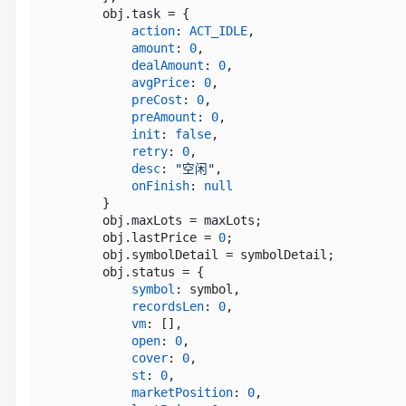
        obj.
task
 = {                             
action
: 
ACT_IDLE
,                    
amount
: 
0
,                           
dealAmount
: 
0
,                       
avgPrice
: 
0
,                         
preCost
: 
0
,                          
preAmount
: 
0
,                        
init
: 
false
,                         
retry
: 
0
,                            
desc
: 
"空闲"
,                         
onFinish
: 
null
        }

        obj.
maxLots
 = maxLots;                   
        obj.
lastPrice
 = 
0
;                       
        obj.
symbolDetail
 = symbolDetail;         
        obj.
status
 = {                           
symbol
: symbol,                      
recordsLen
: 
0
,                       
vm
: [],                              
open
: 
0
,                             
cover
: 
0
,                            
st
: 
0
,                               
marketPosition
: 
0
,                   