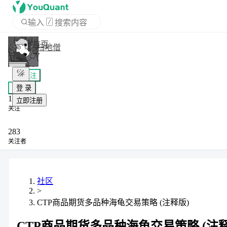
输入
/
搜索内容
APP
扫地僧
登 录
+ 关注
立即注册
私信
1
关注
283
关注者
社区
>
CTP商品期货多品种海龟交易策略 (注释版)
CTP商品期货多品种海龟交易策略 (注释