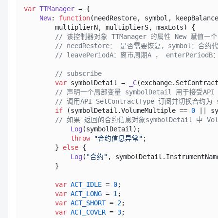
var
TTManager
 = {                                
New
: 
function
(
needRestore, symbol, keepBalance
        multiplierN, multiplierS, maxLots
) {

// 该控制器对象 TTManager 的属性 New
// needRestore： 是否需要恢复，symbol：合约
// leavePeriodA：离市周期A ， enterPeri
// subscribe
var
 symbolDetail = 
_C
(exchange.
SetContrac
// 声明一个局部变量 symbolDetail 用于接受AP
// 调用API SetContractType 订阅并切换合约为
if
 (symbolDetail.
VolumeMultiple
 == 
0
 || s
// 如果 返回的合约信息对象symbolDetail 中 Vol
Log
(symbolDetail);

throw
"合约信息异常"
;

        } 
else
 {                                 
Log
(
"合约"
, symbolDetail.
InstrumentNam
        }

var
ACT_IDLE
 = 
0
;                        
var
ACT_LONG
 = 
1
;

var
ACT_SHORT
 = 
2
;

var
ACT_COVER
 = 
3
;                       