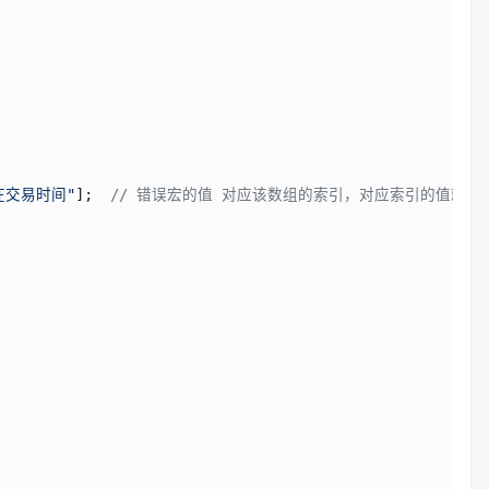
在交易时间"
];  
// 错误宏的值 对应该数组的索引，对应索引的值就是