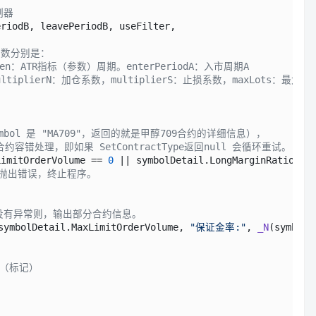
制器
riodB, leavePeriodB, useFilter,

参数分别是：
Len：ATR指标（参数）周期。enterPeriodA：入市周期A
，multiplierN：加仓系数，multiplierS：止损系数，maxLots：最大
symbol 是 "MA709"，返回的就是甲醇709合约的详细信息），
e 合约容错处理，即如果 SetContractType返回null 会循环重试。
LimitOrderVolume
 == 
0
 || symbolDetail.
LongMarginRatio
 ==
row 抛出错误，终止程序。
据没有异常则，输出部分合约信息。
symbolDetail.
MaxLimitOrderVolume
, 
"保证金率:"
, 
_N
(symbolD
 （标记）