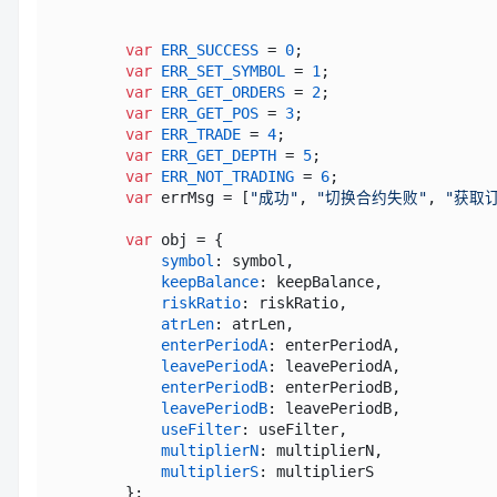
var
ERR_SUCCESS
 = 
0
;                     
var
ERR_SET_SYMBOL
 = 
1
;

var
ERR_GET_ORDERS
 = 
2
;

var
ERR_GET_POS
 = 
3
;

var
ERR_TRADE
 = 
4
;

var
ERR_GET_DEPTH
 = 
5
;

var
ERR_NOT_TRADING
 = 
6
;

var
 errMsg = [
"成功"
, 
"切换合约失败"
, 
"获取
var
 obj = {                              
symbol
: symbol,                      
keepBalance
: keepBalance,            
riskRatio
: riskRatio,                
atrLen
: atrLen,                      
enterPeriodA
: enterPeriodA,          
leavePeriodA
: leavePeriodA,          
enterPeriodB
: enterPeriodB,          
leavePeriodB
: leavePeriodB,          
useFilter
: useFilter,                
multiplierN
: multiplierN,            
multiplierS
: multiplierS             
        };
