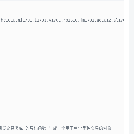
1610,ni1701,i1701,v1701,rb1610,jm1701,ag1612,al1701,jd1
商品期货交易类库 的导出函数 生成一个用于单个品种交易的对象 