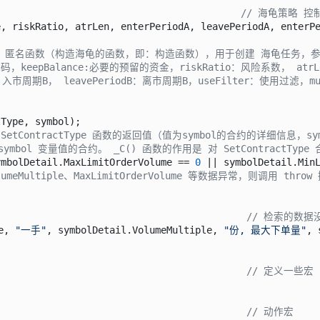
                                           
// 海龟策略 控
, riskRatio, atrLen, enterPeriodA, leavePeriodA, enterPe
 赋值一个 匿名函数（构造海龟的函数，即：构造函数），用于创建 海龟任务，
代码，keepBalance:必要的预留的资金，riskRatio：风险系数， atr
odB：入市周期B， leavePeriodB：离市周期B，useFilter：使用过滤
tType
, symbol);                            

I SetContractType 函数的返回值（值为symbol的合约的详细信息，
 symbol 变量值的合约。 _C() 函数的作用是 对 SetContractTyp
ymbolDetail.
MaxLimitOrderVolume
 == 
0
 || symbolDetail.
Min
umeMultiple、MaxLimitOrderVolume 等数据异常，则调用 th
                                            
// 检索的数
e
, 
"一手"
, symbolDetail.
VolumeMultiple
, 
"份, 最大下单量"
, 
                                            
// 定义一些宏
                                            
// 动作宏