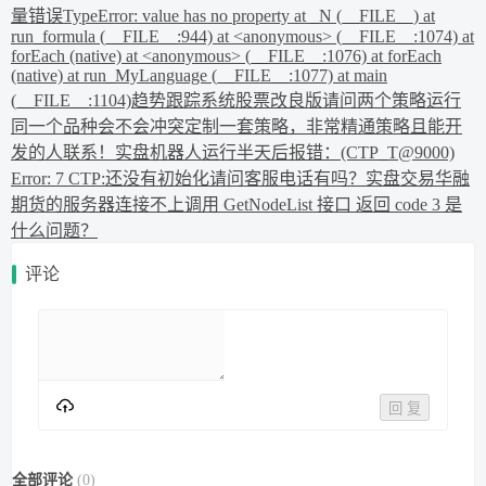
量错误
TypeError: value has no property at _N (__FILE__) at
run_formula (__FILE__:944) at <anonymous> (__FILE__:1074) at
forEach (native) at <anonymous> (__FILE__:1076) at forEach
(native) at run_MyLanguage (__FILE__:1077) at main
(__FILE__:1104)
趋势跟踪系统股票改良版
请问两个策略运行
同一个品种会不会冲突
定制一套策略，非常精通策略且能开
发的人联系！
实盘机器人运行半天后报错：(CTP_T@9000)
Error: 7 CTP:还没有初始化
请问客服电话有吗？实盘交易华融
期货的服务器连接不上
调用 GetNodeList 接口 返回 code 3 是
什么问题？
评论
回 复
全部评论
(
0
)