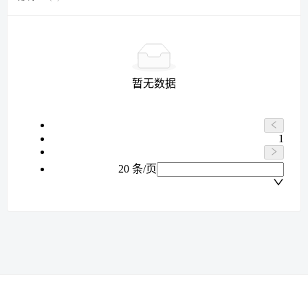
暂无数据
1
20 条/页