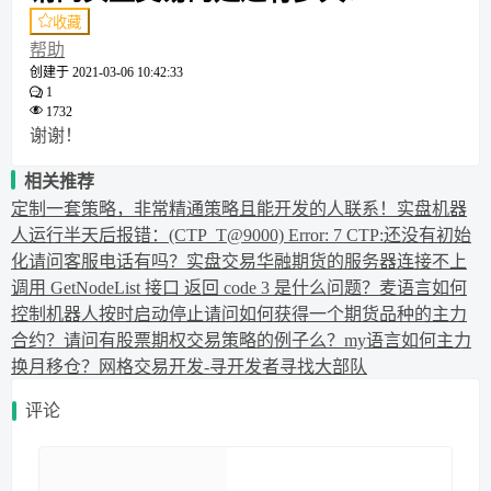
收藏
帮助
创建于
2021-03-06 10:42:33
1
1732
谢谢！
相关推荐
定制一套策略，非常精通策略且能开发的人联系！
实盘机器
人运行半天后报错：(CTP_T@9000) Error: 7 CTP:还没有初始
化
请问客服电话有吗？实盘交易华融期货的服务器连接不上
调用 GetNodeList 接口 返回 code 3 是什么问题？
麦语言如何
控制机器人按时启动停止
请问如何获得一个期货品种的主力
合约？
请问有股票期权交易策略的例子么？
my语言如何主力
换月移仓？
网格交易开发-寻开发者
寻找大部队
评论