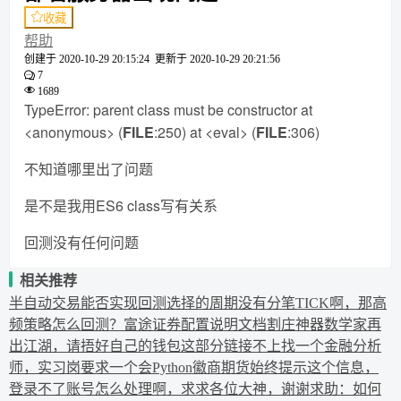
收藏
帮助
创建于
2020-10-29 20:15:24
更新于
2020-10-29 20:21:56
7
1689
TypeError: parent class must be constructor at
<anonymous> (
FILE
:250) at <eval> (
FILE
:306)
不知道哪里出了问题
是不是我用ES6 class写有关系
回测没有任何问题
相关推荐
半自动交易能否实现
回测选择的周期没有分笔TICK啊，那高
频策略怎么回测？
富途证券配置说明文档
割庄神器数学家再
出江湖，请捂好自己的钱包
这部分链接不上
找一个金融分析
师，实习岗要求一个会Python
徽商期货始终提示这个信息，
登录不了账号怎么处理啊，求求各位大神，谢谢
求助：如何