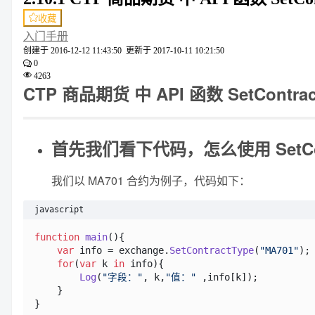
收藏
入门手册
创建于
2016-12-12 11:43:50
更新于
2017-10-11 10:21:50
0
4263
CTP 商品期货 中 API 函数 SetCon
首先我们看下代码，怎么使用 SetCo
我们以 MA701 合约为例子，代码如下：
javascript
function
main
(
){

var
 info = exchange.
SetContractType
(
"MA701"
);

for
(
var
 k 
in
 info){

Log
(
"字段："
, k,
"值："
 ,info[k]);

    }
