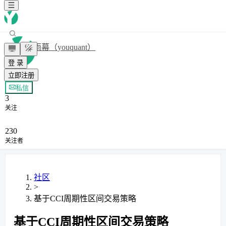
雨幕（youquant）
登 录
立即注册
+ 关注
私信
3
关注
230
关注者
社区
>
基于CCI周期性区间交易策略
基于CCI周期性区间交易策略