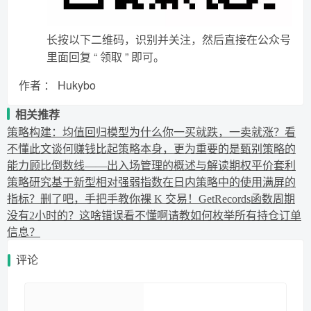
长按以下二维码，识别并关注，然后直接在公众号
里面回复 “ 领取 ” 即可。
作者 ： Hukybo
相关推荐
策略构建：均值回归模型
为什么你一买就跌，一卖就涨？看
不懂此文谈何赚钱
比起策略本身，更为重要的是甄别策略的
能力
顾比倒数线——出入场管理的概述与解读
期权平价套利
策略研究
基于新型相对强弱指数在日内策略中的使用
满屏的
指标？删了吧，手把手教你裸 K 交易！
GetRecords函数周期
没有2小时的？
这啥错误看不懂啊
请教如何枚举所有持仓订单
信息？
评论