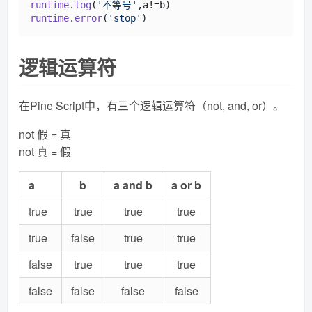
runtime
.
log
(
'不等号'
runtime
.
error
(
'stop'
逻辑运算符
在Pine Script中，有三个逻辑运算符（not, and, or）。
not 假 = 真
not 真 = 假
a
b
a and b
a or b
true
true
true
true
true
false
true
true
false
true
true
true
false
false
false
false