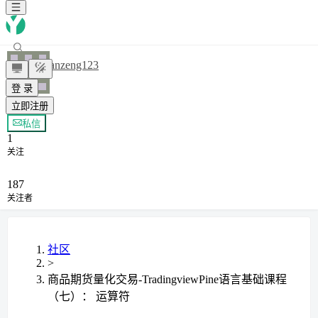
ianzeng123
登 录
立即注册
+ 关注
私信
1
关注
187
关注者
社区
>
商品期货量化交易-TradingviewPine语言基础课程
（七）： 运算符