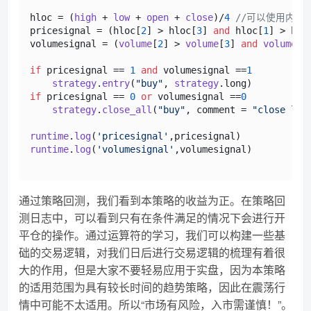
hloc = (
high
 + 
low
 + 
open
 + 
close
)/
4
//可以使用内置变
pricesignal = (hloc[
2
] > hloc[
3
] 
and
 hloc[
1
] > hlo
volumesignal = (
volume
[
2
] > 
volume
[
3
] 
and
volume
[
2
if
 pricesignal == 
1
and
 volumesignal ==
1
strategy
.
entry
(
"buy"
, 
strategy
.
long
if
 pricesignal == 
0
or
 volumesignal ==
0
strategy
.
close_all
(
"buy"
, comment = 
"close lon
runtime
.
log
(
'pricesignal'
runtime
.
log
(
'volumesignal'
,volumesignal)

通过策略回测，我们看到本策略的收益为正。在策略回
测日志中，可以看到只有在条件满足的情况下会进行开
平仓的操作。通过运算符的学习，我们可以构建一些基
础的交易逻辑，对我们日后进行交易逻辑的梳理有着很
大的作用，但是大家不要轻易应用于实盘，因为本策略
的适用范围为具有较长时间的趋势策略，因此在震荡行
情中可能不太适用。所以“市场有风险，入市需谨慎！”。