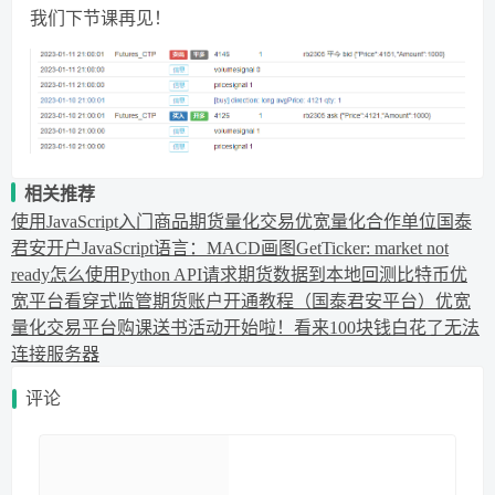
我们下节课再见！
相关推荐
使用JavaScript入门商品期货量化交易
优宽量化合作单位国泰
君安开户
JavaScript语言：MACD画图
GetTicker: market not
ready
怎么使用Python API请求期货数据到本地
回测比特币
优
宽平台看穿式监管期货账户开通教程（国泰君安平台）
优宽
量化交易平台购课送书活动开始啦！
看来100块钱白花了
无法
连接服务器
评论