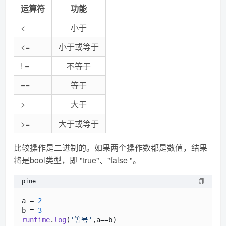
运算符
功能
<
小于
<=
小于或等于
! =
不等于
==
等于
>
大于
>=
大于或等于
比较操作是二进制的。如果两个操作数都是数值，结果
将是bool类型，即 "true"、"false "。
pine
a = 
2
b = 
3
runtime
.
log
(
'等号'